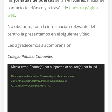
las
jornadas de puertas
serán
virtuales
, mediante
contacto telefónico y a través de
nuestra página
web
.
No obstante, toda la información relevante del
centro la presentamos en el siguiente vídeo.
Les agradecemos su comprensión,
Colegio Público Cabueñes
.
Reproductor
Media error: Format(s) not supported or source(s) not found
de
Descargar archivo: https://www.colegiocabuenes.es/wp-
content/uploads/2019/02/Presentacio%CC%81n-
vídeo
C.P.Cabuen%CC%83es.mp4?_=1