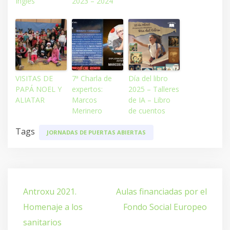
Inglés
2023 – 2024
VISITAS DE
7ª Charla de
Día del libro
PAPÁ NOEL Y
expertos:
2025 – Talleres
ALIATAR
Marcos
de IA – Libro
Merinero
de cuentos
Tags
JORNADAS DE PUERTAS ABIERTAS
Navegación
Antroxu 2021.
Aulas financiadas por el
de
Homenaje a los
Fondo Social Europeo
entradas
sanitarios