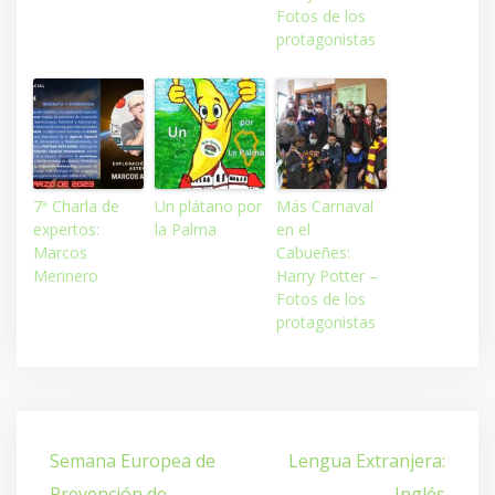
Fotos de los
protagonistas
7ª Charla de
Un plátano por
Más Carnaval
expertos:
la Palma
en el
Marcos
Cabueñes:
Merinero
Harry Potter –
Fotos de los
protagonistas
Navegación
Semana Europea de
Lengua Extranjera:
de
Prevención de
Inglés