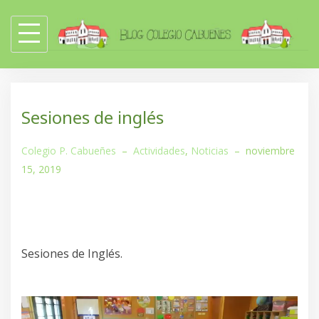
Skip
to
content
Sesiones de inglés
Colegio P. Cabueñes
–
Actividades
,
Noticias
–
noviembre
15, 2019
Sesiones de Inglés.
Reproductor