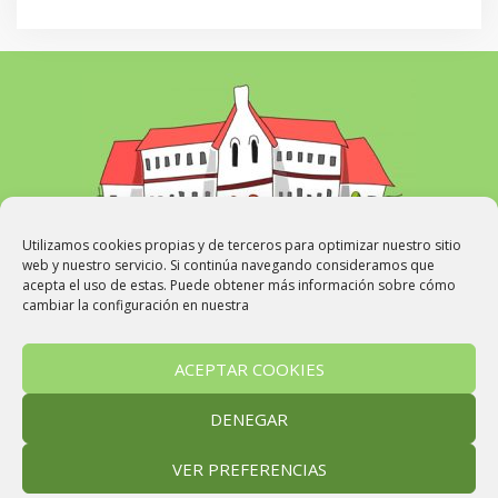
Utilizamos cookies propias y de terceros para optimizar nuestro sitio
web y nuestro servicio. Si continúa navegando consideramos que
acepta el uso de estas. Puede obtener más información sobre cómo
cambiar la configuración en nuestra
WEB
Avisos
Noticias de Infantil
Noticias de Primaria
ACEPTAR COOKIES
Cabuperiodistas
Aviso Legal
Política de Privacidad
Política de Cookies
DENEGAR
2017 - 2022 © C.P.Educación Infantil y Primaria Cabueñes
VER PREFERENCIAS