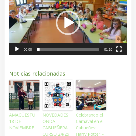
de
vídeo
00:00
01:10
Noticias relacionadas
AMAGÜESTU
NOVEDADES
Celebrando el
18 DE
ONDA
Carnaval en el
NOVIEMBRE
CABUEÑERA
Cabueñes:
CURSO 24/25
Harry Potter –