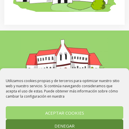
Utilizamos cookies propias y de terceros para optimizar nuestro sitio
web y nuestro servicio. Si continúa navegando consideramos que
acepta el uso de estas. Puede obtener más información sobre cómo
cambiar la configuración en nuestra
WEB
Avisos
Noticias de Infantil
Noticias de Primaria
ACEPTAR COOKIES
Cabuperiodistas
Aviso Legal
Política de Privacidad
Política de Cookies
DENEGAR