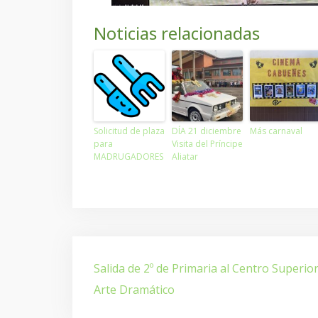
Noticias relacionadas
Solicitud de plaza
DÍA 21 diciembre
Más carnaval
para
Visita del Príncipe
MADRUGADORES
Aliatar
Navegación
Salida de 2º de Primaria al Centro Superio
de
Arte Dramático