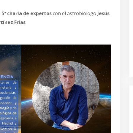
a
5ª charla de expertos
con el astrobiólogo
Jesús
tínez Frías
.