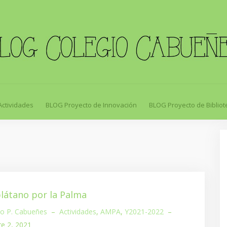
Actividades
BLOG Proyecto de Innovación
BLOG Proyecto de Bibliot
látano por la Palma
io P. Cabueñes
–
Actividades
,
AMPA
,
Y2021-2022
–
re 2, 2021