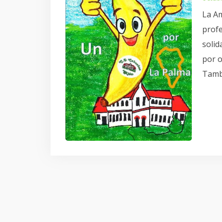
La Am
profe
solid
por o
Tamb