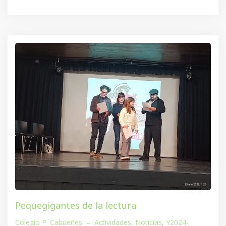
Pequegigantes de la lectura
Colegio P. Cabueñes
–
Actividades
,
Noticias
,
Y2024-