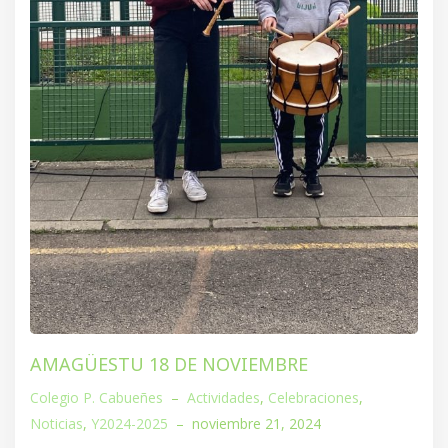
AMAGÜESTU 18 DE NOVIEMBRE
Colegio P. Cabueñes
–
Actividades
,
Celebraciones
,
Noticias
,
Y2024-2025
–
noviembre 21, 2024