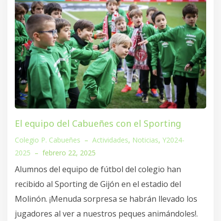
El equipo del Cabueñes con el Sporting
Colegio P. Cabueñes
–
Actividades
,
Noticias
,
Y2024-
2025
–
febrero 22, 2025
Alumnos del equipo de fútbol del colegio han
recibido al Sporting de Gijón en el estadio del
Molinón. ¡Menuda sorpresa se habrán llevado los
jugadores al ver a nuestros peques animándoles!.