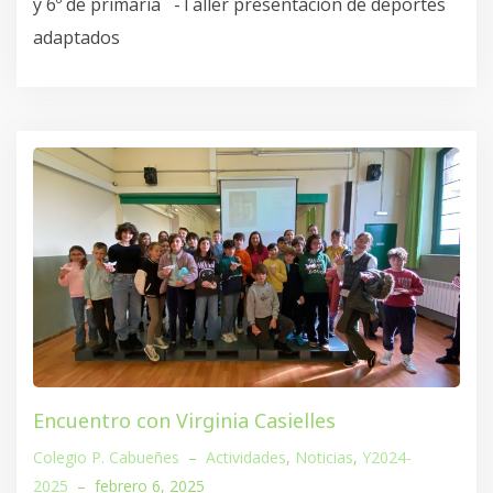
y 6º de primaria -Taller presentación de deportes
adaptados
Encuentro con Virginia Casielles
Colegio P. Cabueñes
–
Actividades
,
Noticias
,
Y2024-
2025
–
febrero 6, 2025