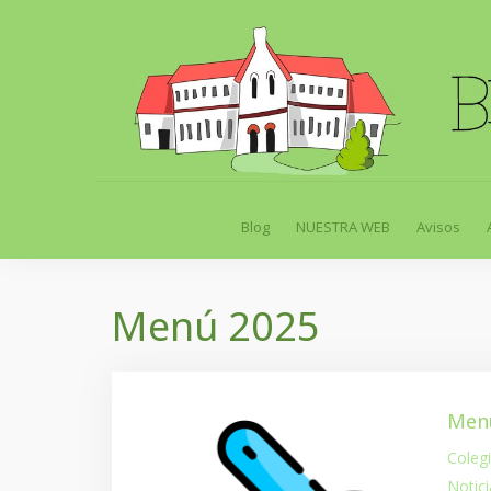
Skip
to
content
Blog
NUESTRA WEB
Avisos
Menú 2025
Menú
Coleg
Notici