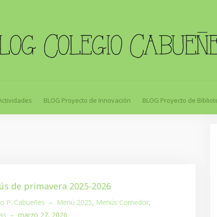
Actividades
BLOG Proyecto de Innovación
BLOG Proyecto de Bibliot
s de primavera 2025-2026
io P. Cabueñes
–
Menú 2025
,
Menús Comedor
,
as
–
marzo 27, 2026