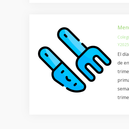
Menú
Coleg
Y2025
El dí
de en
trime
prima
seman
trime