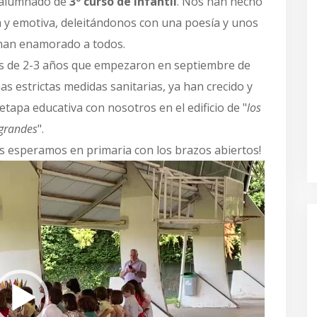
 alumnado de
3º curso de infantil
. Nos han hecho
a y emotiva, deleitándonos con una poesía y unos
 han enamorado a todos.
s de 2-3 años que empezaron en septiembre de
s estrictas medidas sanitarias, ya han crecido y
tapa educativa con nosotros en el edificio de "
los
grandes
".
 esperamos en primaria con los brazos abiertos!
Reproductor
de
vídeo