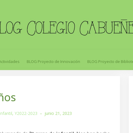
Actividades
BLOG Proyecto de Innovación
BLOG Proyecto de Bibliot
ños
nfantil
,
Y2022-2023
–
junio 21, 2023