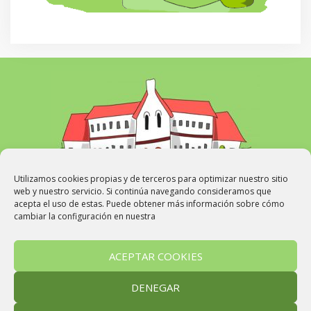
Utilizamos cookies propias y de terceros para optimizar nuestro sitio
web y nuestro servicio. Si continúa navegando consideramos que
acepta el uso de estas. Puede obtener más información sobre cómo
cambiar la configuración en nuestra
WEB
Avisos
Noticias de Infantil
Noticias de Primaria
ACEPTAR COOKIES
Cabuperiodistas
Aviso Legal
Política de Privacidad
Política de Cookies
DENEGAR