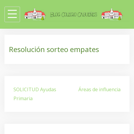
Skip
to
content
Resolución sorteo empates
Navegación
SOLICITUD Ayudas
Áreas de influencia
de
Primaria
entradas